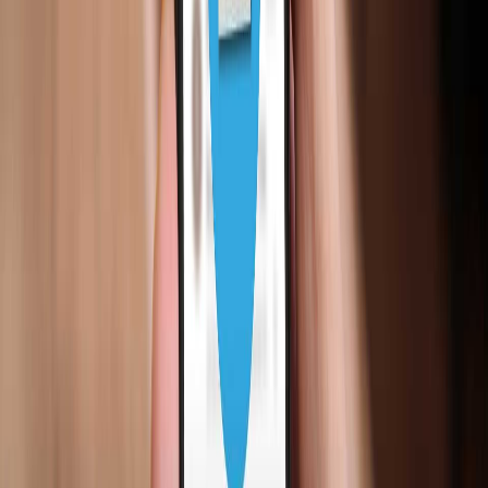
Hay tiếng chuông thông báo tin nhắn đến, bạn lại tự nhủ về
nhà khi nào bình tĩnh, suy nghĩ rõ ràng trả lời tin nhắn người
yêu sau.
Đối phương sẽ thấy rất khó chịu vì câu trả lời quá nhạt hay
những tin nhắn không có hồi âm từ phía bạn.
Tập thói quen tiếp nối câu chuyện
Trong mọi hoàn cảnh, dù bạn có quan tâm đến vấn đề cuộc
trò chuyện hay không, đặc biệt với người thương, hãy học
cách tiếp nối lời nói.
Giữa nam và nữ vẫn luôn có sự khác biệt, đối lập đồng thời
những sở thích vốn đã khác nhau. Nên mỗi người đều cần