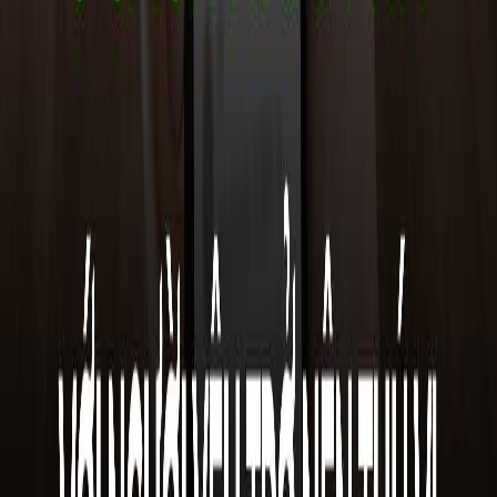
Bạn cũng nên im lặng khi xảy ra những tranh cãi không
tránh được. Có thể đối phương cần thời gian để suy nghĩ về
vấn đề, hoặc họ cần không gian cho bản thân để đôi bên
bình tĩnh rồi mới nhắn tin với bạn.
Lời kết
Bài viết là một vài chia sẻ về cách nhắn tin với người yêu trở
nên thu hút, mặn nống hơn cho các cặp đôi. Kỹ năng nói
cùng kỹ năng lắng nghe đối phương sẽ giúp bạn kết nối sâu
sắc hơn dù nhắn tin hay nói chuyện.
Nếu bạn muốn cải thiện kĩ năng lắng giao tiếp được dẫn dắt
bởi một người mentor có kinh nghiệm dày dặn, bạn có thể
tham khảo
Workshop Public Speaking: “Bí quyết để giao