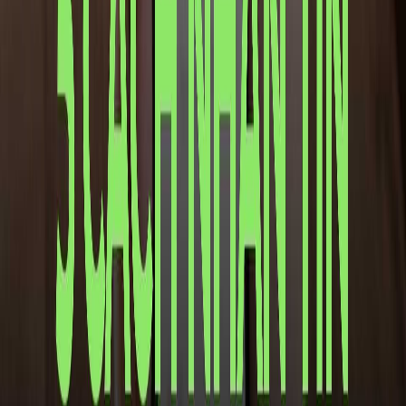
Im lặng khi cần thiết
Hãy kiên nhẫn chờ đợi họ chủ động phản hồi khi bạn đưa ra
một thông tin nào đó. Chứ đừng nóng vội, vồ vập quá mức,
hối thúc họ phải trả lời tin nhắn của bạn ngay lúc đó. Có thể
họ đang bận, không phải lúc nào cũng cầm điện thoại để
xem tin nhắn đâu.