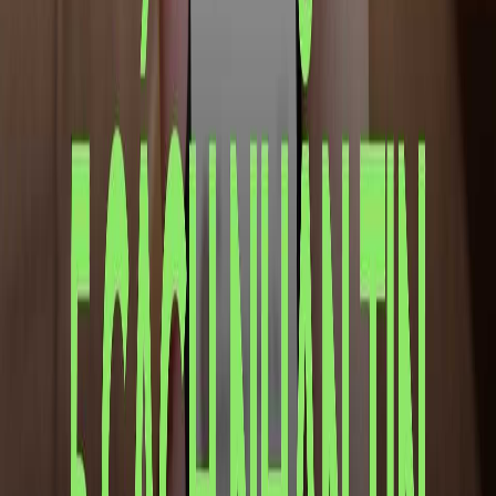
Khi nhắn tin với người yêu, họ đưa một thông tin không chỉ
là câu chữ mà còn là tâm tư tình cảm đối phương dành cho
bạn.
Hãy nỗ lực hết sức cảm nhận tình cảm, cảm xúc của người
yêu bạn qua từng dòng tin nhắn.
Một người bạn trai, bạn gái tinh tế là một người có thể đồng
điệu tâm hồn với người yêu mình. Họ vui cùng niềm vui,
buồn chung với nỗi buồn. Đôi khi họ chỉ cần một người
lắng
nghe
những câu chuyện hàng ngày, bên cạnh quan tâm, san
sẻ những thứ nhỏ bé.