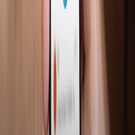
tinh tế một chút, nhường nhịn lẫn nhau, tránh những cách
nhắn tin với người yêu cụt ngủn, cục súc cho dù bạn không
quá hứng thú với nội dung trò chuyện.
Một thái độ không tiêu cực cũng là cách nhắn tin không bị
nhàm chán, luôn thể hiện sự hào hứng của mình với mọi
phản hồi của người yêu bạn.
Đặt câu hỏi cũng là một phản hồi tích cực thể hiện sự tò mò,
quan tâm của bạn.
Ngoài ra, đừng quên chia sẻ, bộc lộ cảm xúc yêu thương của
mình đến người yêu bạn.