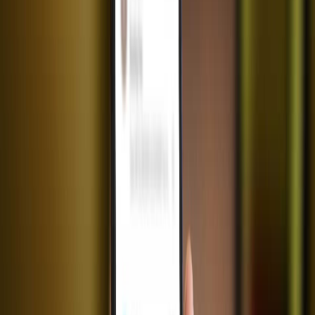
nhắn
Hãy tìm hiểu.
Trên Facebook, Instagram,… xem những vấn đề mà
người yêu bạn quan tâm, họ hay chia sẻ về những thông
tin gì.
Bạn gái sẽ quan tâm những vấn đề tình yêu hay các mối
quan hệ, còn bạn trai lại ưa thích game, thể thao, phim
ảnh hơn. Vì vậy hãy chuẩn bị chủ đề cuộc trò chuyện
trước là cách nhắn tin với người yêu gây hứng thú hơn.
Hãy sáng tạo.
Thay vì nói: “Em ăn cơm chưa?” “Anh đi ngủ chưa?”