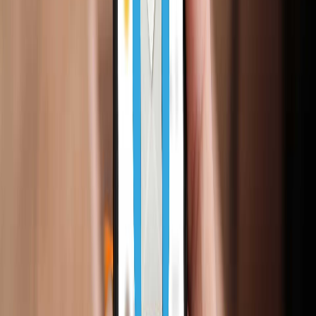
thương nữa.
Cách nhắn tin với người yêu
Có một số nhận ra lời như vậy không nên. Nhưng bạn không
biết thay đổi như nào nên đã chọn một giải pháp khác: seen
tin nhắn, không trả lời nữa.