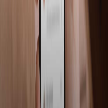
Cách nhắn tin với người yêu
Đừng gom quá nhiều quyết định vào một tin nhắn
Có một lỗi nhiều bạn hay mắc phải là gửi một lần nhiều
thông tin, mà người yêu bạn phải quyết định cùng một lúc.
Bạn sẽ chỉ nhận lại được một cái seen không hồi đáp, mà
chính bạn cũng không biết vì sao.