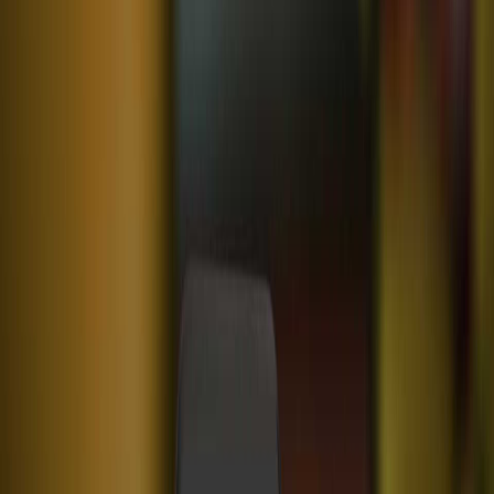
Thời gian đầu mặn nồng, nhắn tin với người yêu bao lâu
cũng không chán. Nhưng quen nhau một khoảng thời gian có
khi vài ngày, vài tuần đã không còn cảm xúc gì.
Trong bài viết này, anh sẽ chỉ bạn cách nhắn tin với người
yêu trở nên thú vị, hấp dẫn như những ngày còn cưa cẩm
nhau.